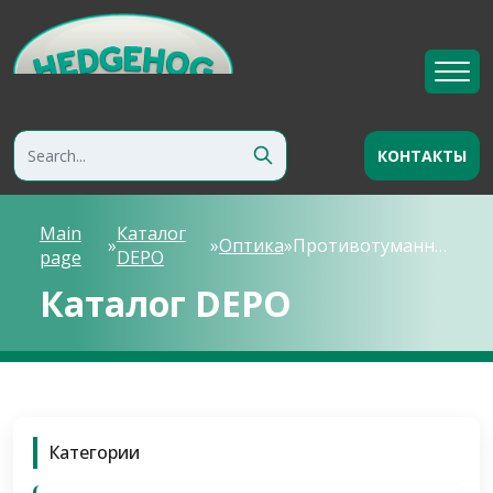
КОНТАКТЫ
Main
Каталог
»
»
Оптика
»
Противотуманная фара
page
DEPO
Каталог DEPO
Категории