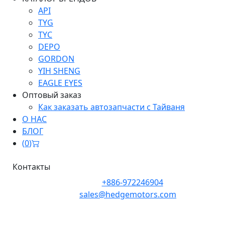
API
TYG
TYC
DEPO
GORDON
YIH SHENG
EAGLE EYES
Оптовый заказ
Как заказать автозапчасти с Тайваня
О НАС
БЛОГ
(
0
)
Контакты
Телефон:
+886-972246904
Почта:
sales@hedgemotors.com
Адрес:
No. 152-12, Section 1, Zhongxiao East Road,
Zhongzheng District, Taipei City 100, Taiwan