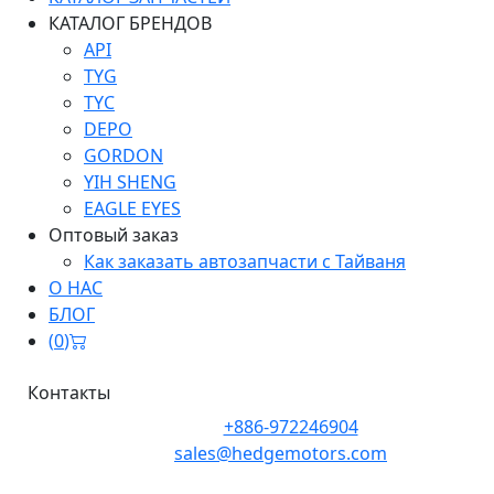
КАТАЛОГ БРЕНДОВ
API
TYG
TYC
DEPO
GORDON
YIH SHENG
EAGLE EYES
Оптовый заказ
Как заказать автозапчасти с Тайваня
О НАС
БЛОГ
(
0
)
Контакты
Телефон:
+886-972246904
Почта:
sales@hedgemotors.com
Адрес:
No. 152-12, Section 1, Zhongxiao East Road,