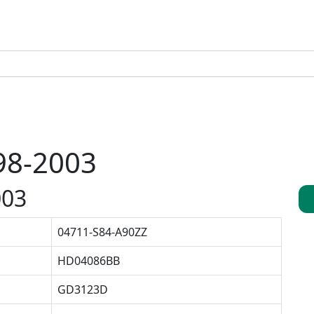
98-2003
003
04711-S84-A90ZZ
HD04086BB
GD3123D