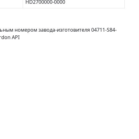
HD2700000-0000
ьным номером завода-изготовителя 04711-S84-
rdon API