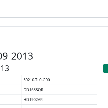
09-2013
013
60210-TL0-G00
GD1688QR
HD1902AR