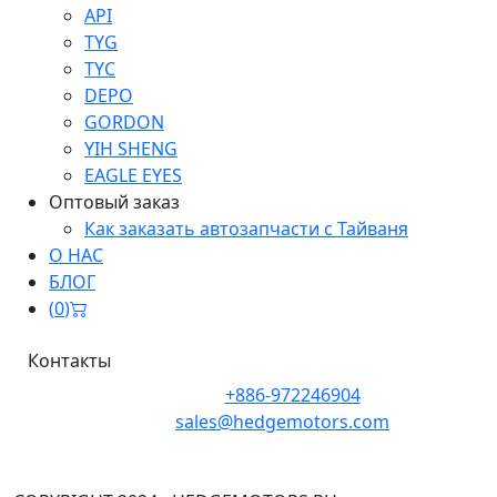
API
TYG
TYC
DEPO
GORDON
YIH SHENG
EAGLE EYES
Оптовый заказ
Как заказать автозапчасти с Тайваня
О НАС
БЛОГ
(
0
)
Контакты
Телефон:
+886-972246904
Почта:
sales@hedgemotors.com
Адрес:
No. 152-12, Section 1, Zhongxiao East Road,
Zhongzheng District, Taipei City 100, Taiwan