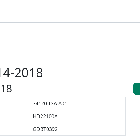
14-2018
018
74120-T2A-A01
HD22100A
GDBT0392