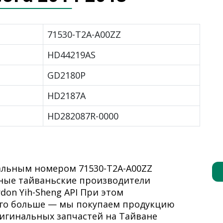
71530-T2A-A00ZZ
HD44219AS
GD2180P
HD2187A
HD282087R-0000
альным номером 71530-T2A-A00ZZ
ные тайваньские производители
don Yih-Sheng API При этом
го больше — мы покупаем продукцию
ригинальных запчастей на Тайване