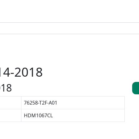
14-2018
018
76258-T2F-A01
HDM1067CL