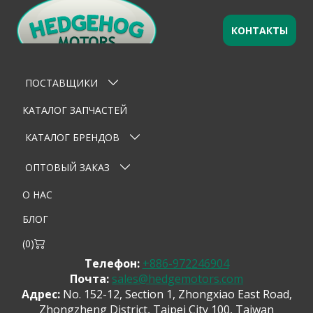
КОНТАКТЫ
Оставьте заявку
×
Ваше имя
ПОСТАВЩИКИ
Email
КАТАЛОГ ЗАПЧАСТЕЙ
Телефон
КАТАЛОГ БРЕНДОВ
Тема
ОПТОВЫЙ ЗАКАЗ
О НАС
Сообщение
БЛОГ
(
0
)
Телефон:
+886-972246904
Почта:
sales@hedgemotors.com
Адрес:
No. 152-12, Section 1, Zhongxiao East Road,
Zhongzheng District, Taipei City 100, Taiwan