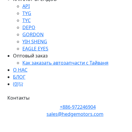
API
TYG
TYC
DEPO
GORDON
YIH SHENG
EAGLE EYES
Оптовый заказ
Как заказать автозапчасти с Тайваня
О НАС
БЛОГ
(
0
)
Контакты
Телефон:
+886-972246904
Почта:
sales@hedgemotors.com
Адрес:
No. 152-12, Section 1, Zhongxiao East Road,
Zhongzheng District, Taipei City 100, Taiwan