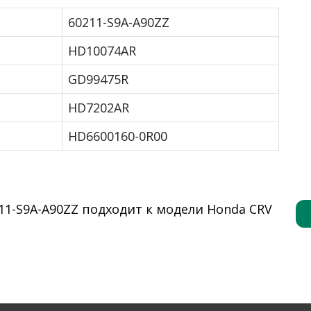
60211-S9A-A90ZZ
HD10074AR
GD99475R
HD7202AR
HD6600160-0R00
1-S9A-A90ZZ подходит к модели Honda CRV