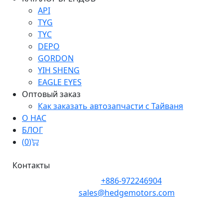
API
TYG
TYC
DEPO
GORDON
YIH SHENG
EAGLE EYES
Оптовый заказ
Как заказать автозапчасти с Тайваня
О НАС
БЛОГ
(
0
)
Контакты
Телефон:
+886-972246904
Почта:
sales@hedgemotors.com
Адрес:
No. 152-12, Section 1, Zhongxiao East Road,
Zhongzheng District, Taipei City 100, Taiwan