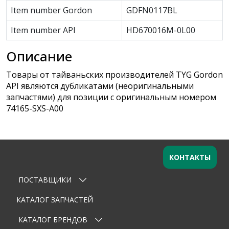
Item number Gordon
GDFN0117BL
Item number API
HD670016M-0L00
Описание
Товары от тайваньских производителей TYG Gordon
API являются дубликатами (неоригинальными
запчастями) для позиции с оригинальным номером
74165-SXS-A00
КОНТАКТЫ
ПОСТАВЩИКИ
Оставьте заявку
×
Ваше имя
КАТАЛОГ ЗАПЧАСТЕЙ
КАТАЛОГ БРЕНДОВ
Email