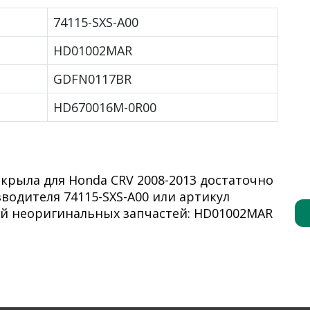
74115-SXS-A00
HD01002MAR
GDFN0117BR
HD670016M-0R00
крыла для Honda CRV 2008-2013 достаточно
одителя 74115-SXS-A00 или артикул
й неоригинальных запчастей: HD01002MAR