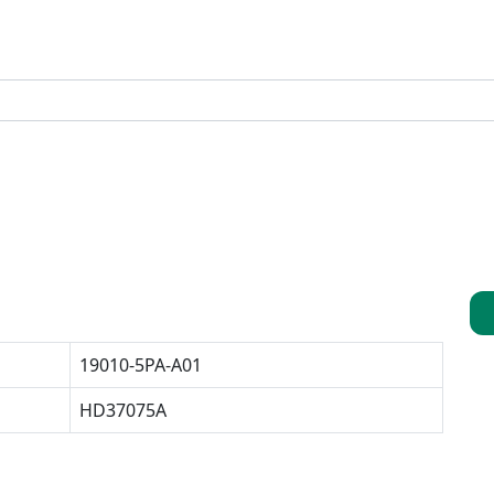
19010-5PA-A01
HD37075A