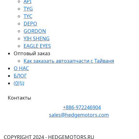
API
TYG
TYC
DEPO
GORDON
YIH SHENG
EAGLE EYES
Оптовый заказ
Как заказать автозапчасти с Тайваня
О НАС
БЛОГ
(
0
)
Контакты
Телефон:
+886-972246904
Почта:
sales@hedgemotors.com
Адрес:
No. 152-12, Section 1, Zhongxiao East Road,
Zhongzheng District, Taipei City 100, Taiwan
COPYRIGHT 2024 - HEDGEMOTORS.RU