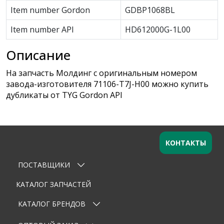
Item number Gordon
GDBP1068BL
Item number API
HD612000G-1L00
Описание
На запчасть Молдинг с оригинальным номером
завода-изготовителя 71106-T7J-H00 можно купить
дубликаты от TYG Gordon API
КОНТАКТЫ
ПОСТАВЩИКИ
Оставьте заявку
×
Ваше имя
КАТАЛОГ ЗАПЧАСТЕЙ
КАТАЛОГ БРЕНДОВ
Email