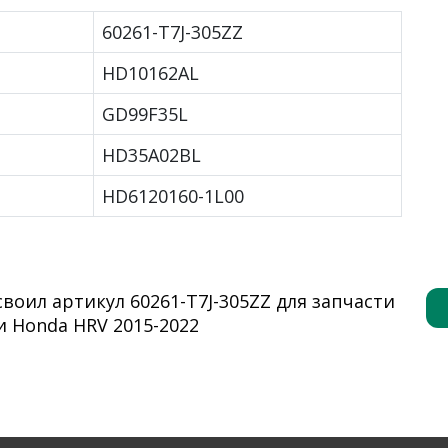
60261-T7J-305ZZ
HD10162AL
GD99F35L
HD35A02BL
HD6120160-1L00
оил артикул 60261-T7J-305ZZ для запчасти
и Honda HRV 2015-2022