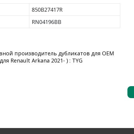
850B27417R
RN04196BB
овной производитель дубликатов для OEM
я Renault Arkana 2021- ) : TYG