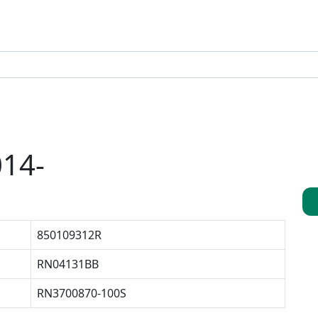
014-
850109312R
RN04131BB
RN3700870-100S