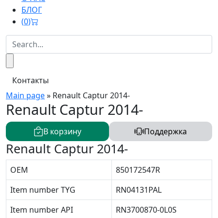
БЛОГ
(
0
)
Контакты
Main page
»
Renault Captur 2014-
Renault Captur 2014-
В корзину
Поддержка
Renault Captur 2014-
OEM
850172547R
Item number TYG
RN04131PAL
Item number API
RN3700870-0L0S