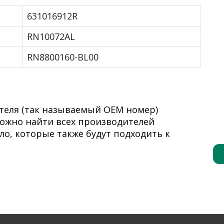
631016912R
RN10072AL
RN8800160-BL00
теля (так называемый ОЕМ номер)
 можно найти всех производителей
о, которые также будут подходить к