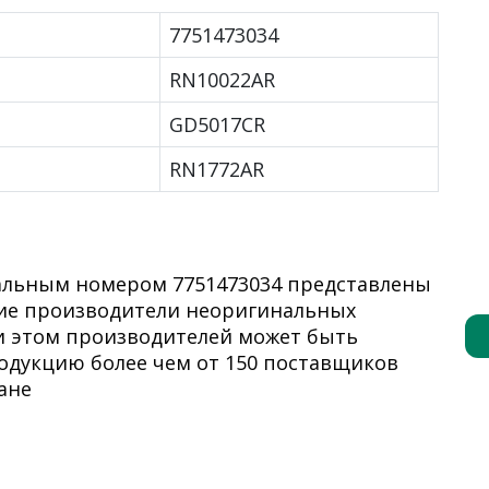
7751473034
RN10022AR
GD5017CR
RN1772AR
альным номером 7751473034 представлены
кие производители неоригинальных
ри этом производителей может быть
дукцию более чем от 150 поставщиков
ане