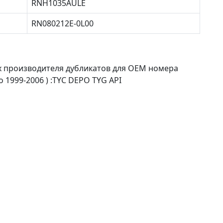
RNH1035AULE
RN080212E-0L00
х производителя дубликатов для OEM номера
o 1999-2006 ) :TYC DEPO TYG API