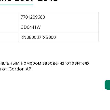
7701209680
GD6441W
RN080087R-B000
инальным номером завода-изготовителя
 от Gordon API