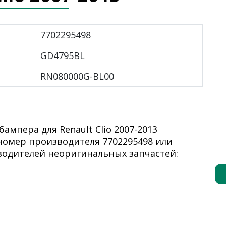
7702295498
GD4795BL
RN080000G-BL00
ампера для Renault Clio 2007-2013
номер производителя 7702295498 или
водителей неоригинальных запчастей: