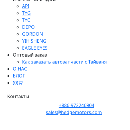
API
TYG
TYC
DEPO
GORDON
YIH SHENG
EAGLE EYES
Оптовый заказ
Как заказать автозапчасти с Тайваня
О НАС
БЛОГ
(
0
)
Контакты
Телефон:
+886-972246904
Почта:
sales@hedgemotors.com
Адрес:
No. 152-12, Section 1, Zhongxiao East Road,
Zhongzheng District, Taipei City 100, Taiwan