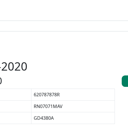
-2020
0
620787878R
RN07071MAV
GD4380A