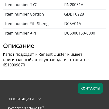
Item number TYG
RN20031A
Item number Gordon
GDBT0228
Item number Yih-Sheng
DC5A01A
Item number API
DC6000150-0000
Описание
Капот подходит к Renault Duster и имеет
оригинальный артикул завода-изготовителя
651000987R
КОНТАКТЫ
ПОСТАВЩИКИ
Оставьте заявку
×
Ваше имя
КАТАЛОГ ЗАПЧАСТЕЙ