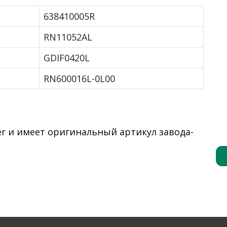
638410005R
RN11052AL
GDIF0420L
RN600016L-0L00
er и имеет оригинальный артикул завода-