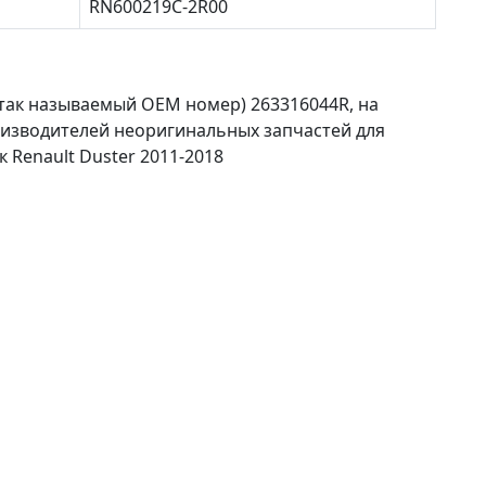
RN600219C-2R00
так называемый ОЕМ номер) 263316044R, на
оизводителей неоригинальных запчастей для
 Renault Duster 2011-2018