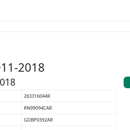
011-2018
2018
263316044R
RN99094CAR
GDBP0392AR