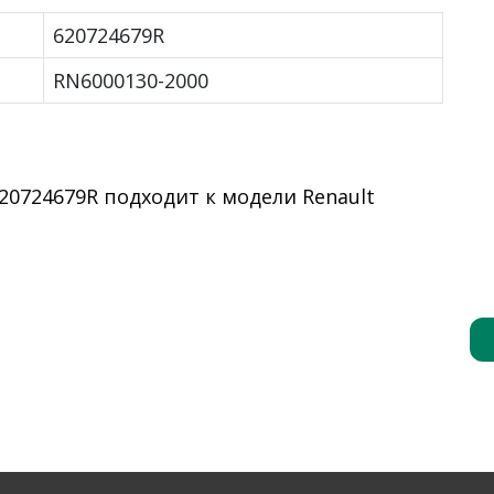
620724679R
RN6000130-2000
0724679R подходит к модели Renault