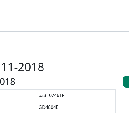
011-2018
2018
623107461R
GD4804E