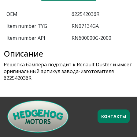
OEM
622542036R
Item number TYG
RN07134GA
Item number API
RN600000G-2000
Описание
Решетка бампера подходит к Renault Duster и имеет
оригинальный артикул завода-изготовителя
622542036R
КОНТАКТЫ
Оставьте заявку
×
Ваше имя