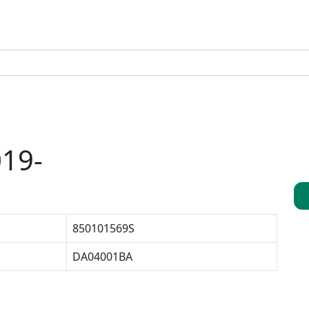
019-
850101569S
DA04001BA