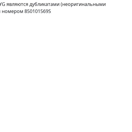
TYG являются дубликатами (неоригинальными
м номером 850101569S