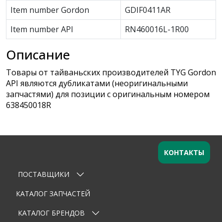
Item number Gordon
GDIF0411AR
Item number API
RN460016L-1R00
Описание
Товары от тайваньских производителей TYG Gordon
API являются дубликатами (неоригинальными
запчастями) для позиции с оригинальным номером
638450018R
КОНТАКТЫ
ПОСТАВЩИКИ
Оставьте заявку
×
Ваше имя
КАТАЛОГ ЗАПЧАСТЕЙ
КАТАЛОГ БРЕНДОВ
Email