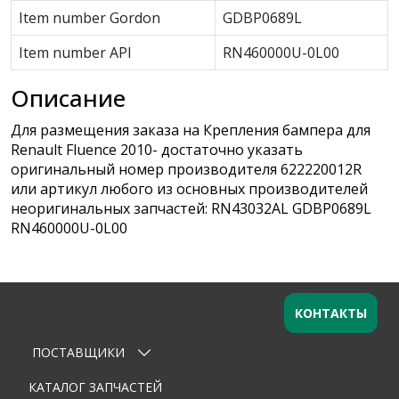
Item number Gordon
GDBP0689L
Item number API
RN460000U-0L00
Описание
Для размещения заказа на Крепления бампера для
Renault Fluence 2010- достаточно указать
оригинальный номер производителя 622220012R
или артикул любого из основных производителей
неоригинальных запчастей: RN43032AL GDBP0689L
RN460000U-0L00
КОНТАКТЫ
ПОСТАВЩИКИ
Оставьте заявку
×
Ваше имя
КАТАЛОГ ЗАПЧАСТЕЙ