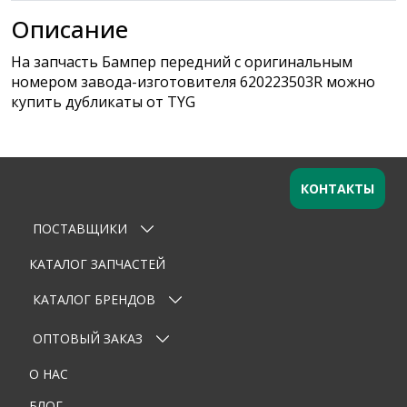
Описание
На запчасть Бампер передний с оригинальным
номером завода-изготовителя 620223503R можно
купить дубликаты от TYG
КОНТАКТЫ
ПОСТАВЩИКИ
Оставьте заявку
×
Ваше имя
КАТАЛОГ ЗАПЧАСТЕЙ
КАТАЛОГ БРЕНДОВ
Email
ОПТОВЫЙ ЗАКАЗ
Телефон
О НАС
Тема
БЛОГ