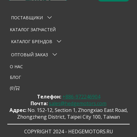
Оставьте заявку
×
Ваше имя
ПОСТАВЩИКИ
Email
КАТАЛОГ ЗАПЧАСТЕЙ
Телефон
КАТАЛОГ БРЕНДОВ
Тема
ОПТОВЫЙ ЗАКАЗ
О НАС
Сообщение
БЛОГ
(
0
)
Телефон:
+886-972246904
Почта:
sales@hedgemotors.com
Адрес:
No. 152-12, Section 1, Zhongxiao East Road,
Zhongzheng District, Taipei City 100, Taiwan
Отправить сообщение
COPYRIGHT 2024 - HEDGEMOTORS.RU