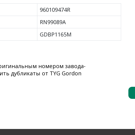
960109474R
RN99089A
GDBP1165M
оригинальным номером завода-
ить дубликаты от TYG Gordon