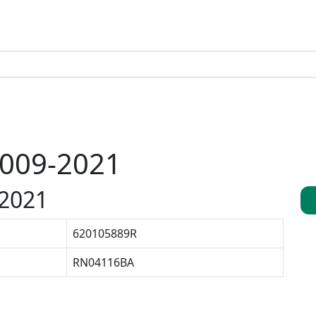
2009-2021
-2021
620105889R
RN04116BA