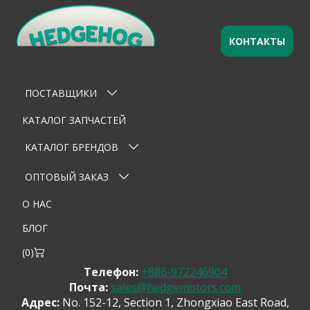
КОНТАКТЫ
Оставьте заявку
×
Ваше имя
ПОСТАВЩИКИ
Email
КАТАЛОГ ЗАПЧАСТЕЙ
Телефон
КАТАЛОГ БРЕНДОВ
Тема
ОПТОВЫЙ ЗАКАЗ
О НАС
Сообщение
БЛОГ
(
0
)
Телефон:
+886-972246904
Почта:
sales@hedgemotors.com
Адрес:
No. 152-12, Section 1, Zhongxiao East Road,