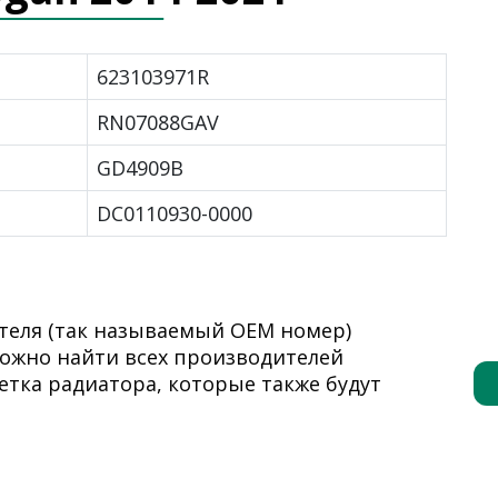
623103971R
RN07088GAV
GD4909B
DC0110930-0000
теля (так называемый ОЕМ номер)
 можно найти всех производителей
тка радиатора, которые также будут