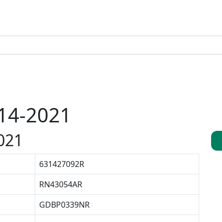
14-2021
021
631427092R
RN43054AR
GDBP0339NR