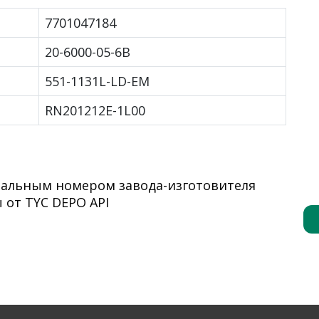
7701047184
20-6000-05-6B
551-1131L-LD-EM
RN201212E-1L00
инальным номером завода-изготовителя
 от TYC DEPO API