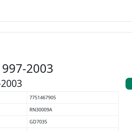
1997-2003
-2003
7751467905
RN30009A
GD7035