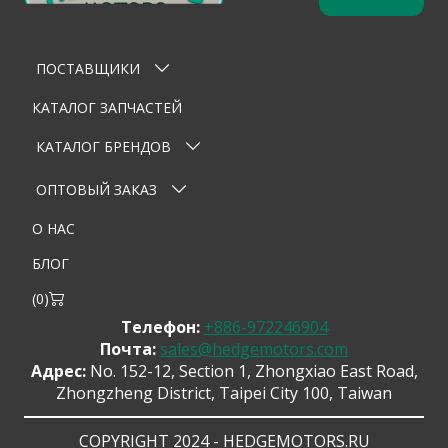
Оставьте заявку
×
Ваше имя
ПОСТАВЩИКИ
Email
КАТАЛОГ ЗАПЧАСТЕЙ
Телефон
КАТАЛОГ БРЕНДОВ
Тема
ОПТОВЫЙ ЗАКАЗ
О НАС
Сообщение
БЛОГ
(
0
)
Телефон:
+886-972246904
Почта:
sales@hedgemotors.com
Адрес:
No. 152-12, Section 1, Zhongxiao East Road,
Zhongzheng District, Taipei City 100, Taiwan
Отправить сообщение
COPYRIGHT 2024 - HEDGEMOTORS.RU