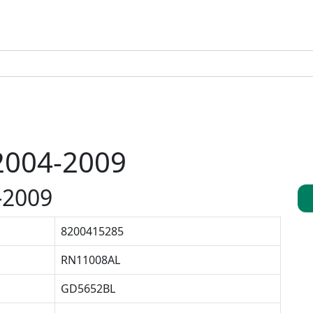
2004-2009
-2009
8200415285
RN11008AL
GD5652BL