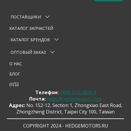
Оставьте заявку
×
Ваше имя
ПОСТАВЩИКИ
Email
КАТАЛОГ ЗАПЧАСТЕЙ
Телефон
КАТАЛОГ БРЕНДОВ
Тема
ОПТОВЫЙ ЗАКАЗ
О НАС
Сообщение
БЛОГ
(
0
)
Телефон:
+886-972246904
Почта:
sales@hedgemotors.com
Адрес:
No. 152-12, Section 1, Zhongxiao East Road,
Zhongzheng District, Taipei City 100, Taiwan
Отправить сообщение
COPYRIGHT 2024 - HEDGEMOTORS.RU